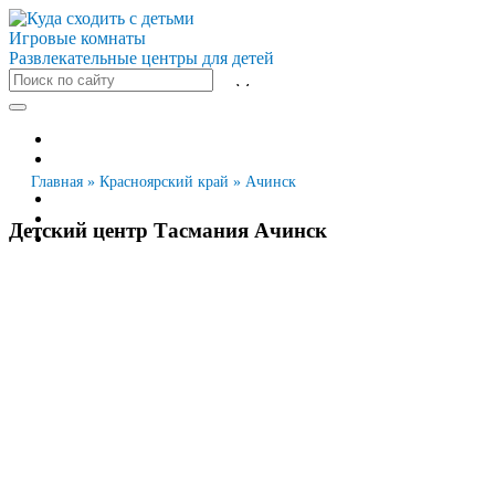
Игровые комнаты
Развлекательные центры для детей
Все города
Москва
Санкт-Петербург
Главная
»
Красноярский край
»
Ачинск
Новосибирск
Екатеринбург
Детский центр Тасмания Ачинск
Казань