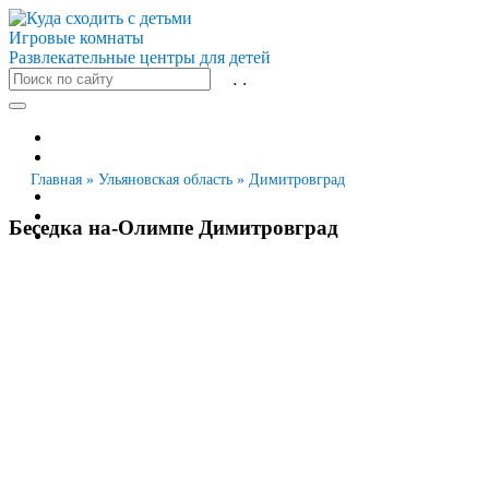
Игровые комнаты
Развлекательные центры для детей
Все города
Москва
Санкт-Петербург
Главная
»
Ульяновская область
»
Димитровград
Новосибирск
Екатеринбург
Беседка на-Олимпе Димитровград
Казань