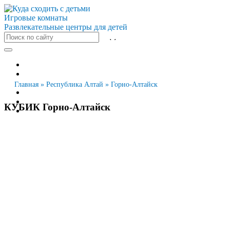
Игровые комнаты
Развлекательные центры для детей
Все города
Москва
Санкт-Петербург
Главная
»
Республика Алтай
»
Горно-Алтайск
Новосибирск
Екатеринбург
КУБИК Горно-Алтайск
Казань