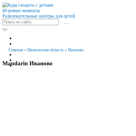
Игровые комнаты
Развлекательные центры для детей
Все города
Москва
Санкт-Петербург
Главная
»
Ивановская область
»
Иваново
Новосибирск
Екатеринбург
Mandarin Иваново
Казань