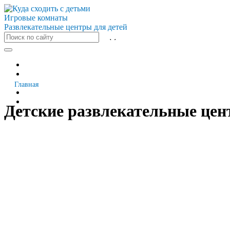
Игровые комнаты
Развлекательные центры для детей
Все города
Москва
Санкт-Петербург
Главная
Новосибирск
Екатеринбург
Детские развлекательные цен
Казань