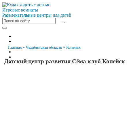
Игровые комнаты
Развлекательные центры для детей
Все города
Москва
Санкт-Петербург
Главная
»
Челябинская область
»
Копейск
Новосибирск
Екатеринбург
Детский центр развития Сёма клуб Копейск
Казань