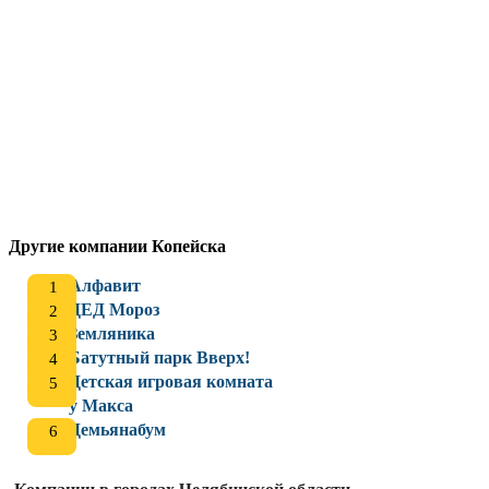
Другие компании Копейска
Алфавит
ДЕД Мороз
Земляника
Батутный парк Вверх!
Детская игровая комната
у Макса
Демьянабум