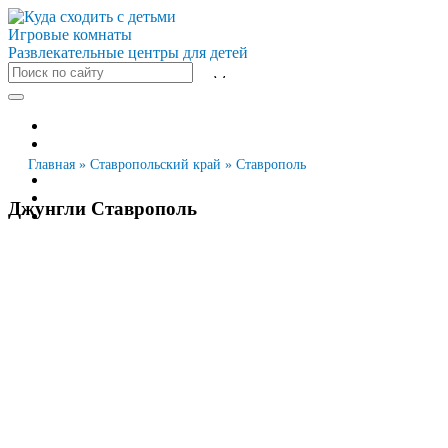
Игровые комнаты
Развлекательные центры для детей
Все города
Москва
Санкт-Петербург
Главная
»
Ставропольский край
»
Ставрополь
Новосибирск
Екатеринбург
Джунгли Ставрополь
Казань