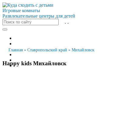
Игровые комнаты
Развлекательные центры для детей
Все города
Москва
Санкт-Петербург
Главная
»
Ставропольский край
»
Михайловск
Новосибирск
Екатеринбург
Happy kids Михайловск
Казань