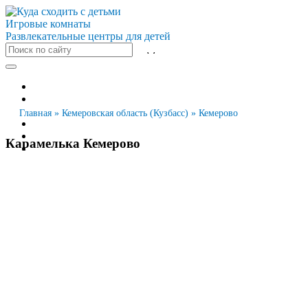
Игровые комнаты
Развлекательные центры для детей
Все города
Москва
Санкт-Петербург
Главная
»
Кемеровская область (Кузбасс)
»
Кемерово
Новосибирск
Екатеринбург
Карамелька Кемерово
Казань