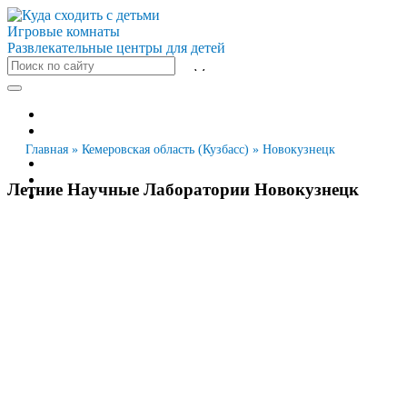
Игровые комнаты
Развлекательные центры для детей
Все города
Москва
Санкт-Петербург
Главная
»
Кемеровская область (Кузбасс)
»
Новокузнецк
Новосибирск
Екатеринбург
Летние Научные Лаборатории Новокузнецк
Казань