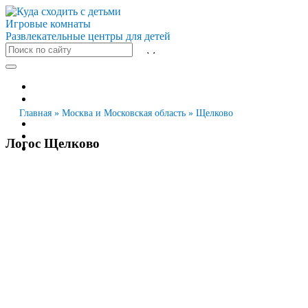
Игровые комнаты
Развлекательные центры для детей
Все города
Москва
Санкт-Петербург
Главная
»
Москва и Московская область
»
Щелково
Новосибирск
Екатеринбург
Логос Щелково
Казань