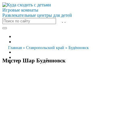
Игровые комнаты
Развлекательные центры для детей
Все города
Москва
Санкт-Петербург
Главная
»
Ставропольский край
»
Будённовск
Новосибирск
Екатеринбург
Мистер Шар Будённовск
Казань