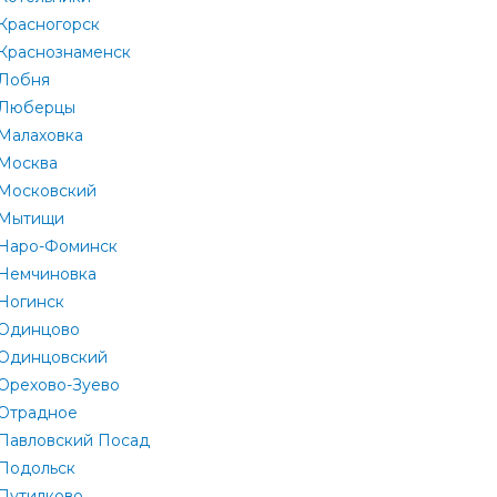
Красногорск
Краснознаменск
Лобня
Люберцы
Малаховка
Москва
Московский
Мытищи
Наро-Фоминск
Немчиновка
Ногинск
Одинцово
Одинцовский
Орехово-Зуево
Отрадное
Павловский Посад
Подольск
Путилково