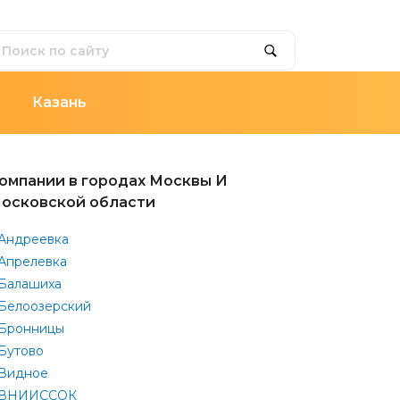
Казань
омпании в городах Москвы И
осковской области
Андреевка
Апрелевка
Балашиха
Белоозерский
Бронницы
Бутово
Видное
ВНИИССОК