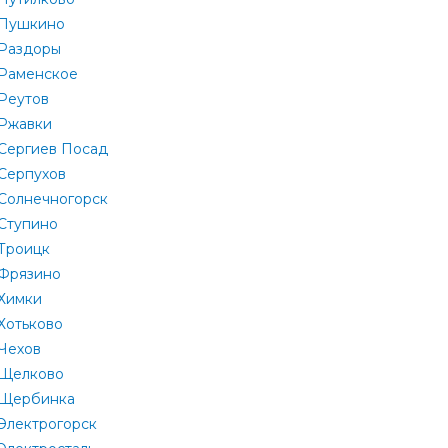
Пушкино
Раздоры
Раменское
Реутов
Ржавки
Сергиев Посад
Серпухов
Солнечногорск
Ступино
Троицк
Фрязино
Химки
Хотьково
Чехов
Щелково
Щербинка
Электрогорск