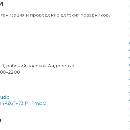
и
рганизация и проведение детских праздников,
п. 1, рабочий посёлок Андреевка
:00–22:00
tudio
U4FZ6TV73lP_ITmioQ
е