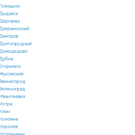
Голицыно
Дедовск
Дергаево
Дзержинский
Дмитров
Долгопрудный
Домодедово
Дубна
Егорьевск
Жуковский
Звенигород
Зеленоград
Ивантеевка
Истра
Клин
Коломна
Королёв
Котельники