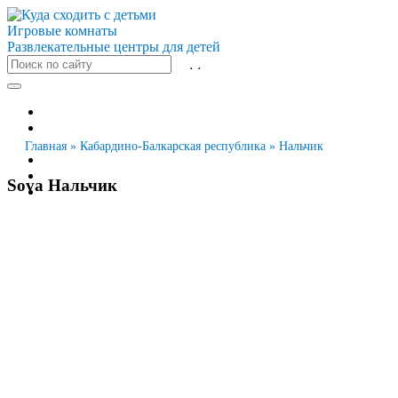
Игровые комнаты
Развлекательные центры для детей
Все города
Москва
Санкт-Петербург
Главная
»
Кабардино-Балкарская республика
»
Нальчик
Новосибирск
Екатеринбург
Sova Нальчик
Казань