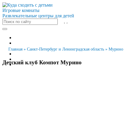
Игровые комнаты
Развлекательные центры для детей
Все города
Москва
Санкт-Петербург
Главная
»
Санкт-Петербург и Ленинградская область
»
Мурино
Новосибирск
Екатеринбург
Детский клуб Компот Мурино
Казань