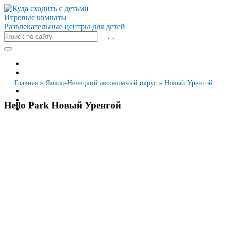
Игровые комнаты
Развлекательные центры для детей
Все города
Москва
Санкт-Петербург
Главная
»
Ямало-Ненецкий автономный округ
»
Новый Уренгой
Новосибирск
Екатеринбург
Hello Park Новый Уренгой
Казань