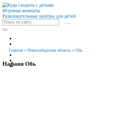
Игровые комнаты
Развлекательные центры для детей
Все города
Москва
Санкт-Петербург
Главная
»
Новосибирская область
»
Обь
Новосибирск
Екатеринбург
Нафаня Обь
Казань