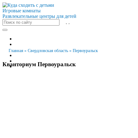
Игровые комнаты
Развлекательные центры для детей
Все города
Москва
Санкт-Петербург
Главная
»
Свердловская область
»
Первоуральск
Новосибирск
Екатеринбург
Кванториум Первоуральск
Казань