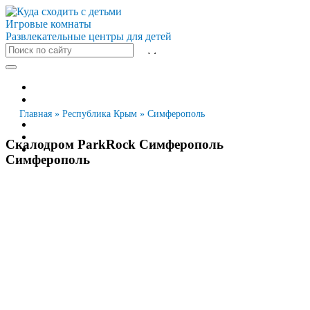
Игровые комнаты
Развлекательные центры для детей
Все города
Москва
Санкт-Петербург
Главная
»
Республика Крым
»
Симферополь
Новосибирск
Екатеринбург
Скалодром ParkRock Симферополь
Казань
Симферополь