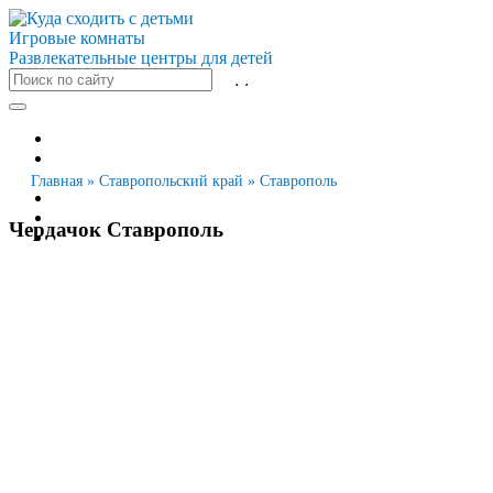
Игровые комнаты
Развлекательные центры для детей
Все города
Москва
Санкт-Петербург
Главная
»
Ставропольский край
»
Ставрополь
Новосибирск
Екатеринбург
Чердачок Ставрополь
Казань