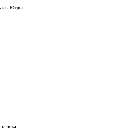
уга - Югры
сточника