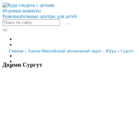
Игровые комнаты
Развлекательные центры для детей
Все города
Москва
Санкт-Петербург
Главная
»
Ханты-Мансийский автономный округ - Югра
»
Сургут
Новосибирск
Екатеринбург
Домми Сургут
Казань