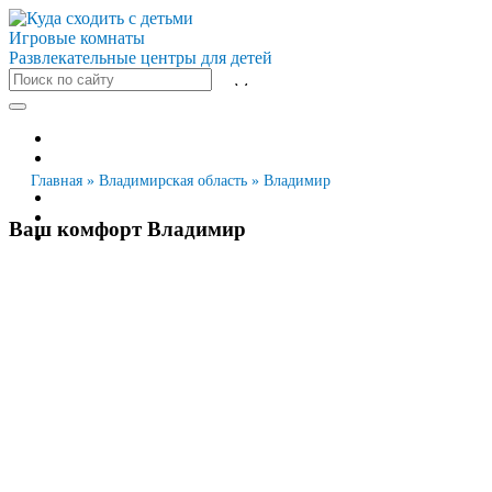
Игровые комнаты
Развлекательные центры для детей
Все города
Москва
Санкт-Петербург
Главная
»
Владимирская область
»
Владимир
Новосибирск
Екатеринбург
Ваш комфорт Владимир
Казань