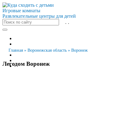
Игровые комнаты
Развлекательные центры для детей
Все города
Москва
Санкт-Петербург
Главная
»
Воронежская область
»
Воронеж
Новосибирск
Екатеринбург
Легодом Воронеж
Казань