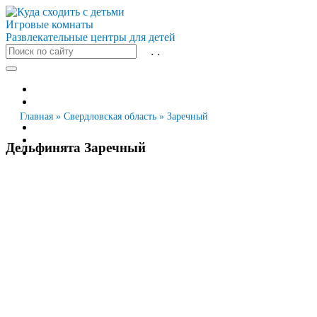
Игровые комнаты
Развлекательные центры для детей
Все города
Москва
Санкт-Петербург
Главная
»
Свердловская область
»
Заречный
Новосибирск
Екатеринбург
Дельфинята Заречный
Казань