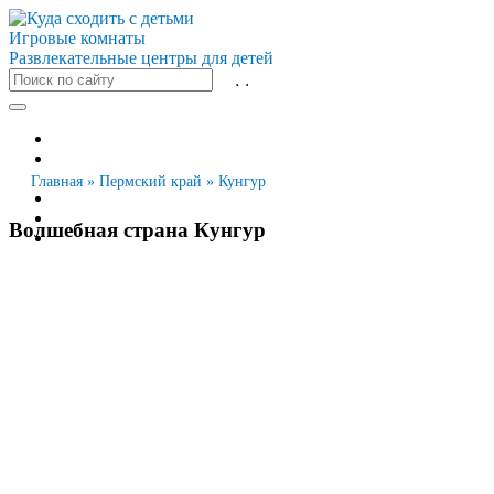
Игровые комнаты
Развлекательные центры для детей
Все города
Москва
Санкт-Петербург
Главная
»
Пермский край
»
Кунгур
Новосибирск
Екатеринбург
Волшебная страна Кунгур
Казань